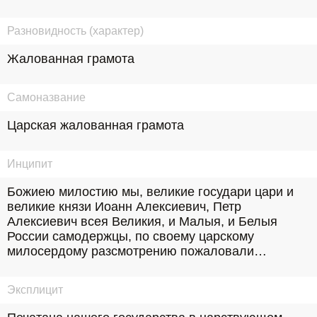
Разновидность (характер)
Жалованная грамота
Самоназвание
Царская жалованная грамота
Инципит
Божиею милостию мы, великие государи цари и 
великие князи Иоанн Алексиевич, Петр 
Алексиевич всея Великия, и Малыя, и Белыя 
России самодержцы, по своему царскому 
милосердому разсмотрению пожаловали…
Эксплицит