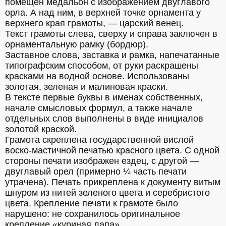
помещен медальон с изображением двуглавого 
орла. А над ним, в верхней точке орнамента у 
верхнего края грамоты, — царский венец.
Текст грамоты слева, сверху и справа заключен в 
орнаментальную рамку (бордюр). 
Заставное слова, заставка и рамка, напечатанные 
типографским способом, от руки раскрашены 
красками на водной основе. Использованы 
золотая, зеленая и малиновая краски.
В тексте первые буквы в именах собственных, 
начале смысловых формул, а также начале 
отдельных слов выполнены в виде инициалов 
золотой краской.
Грамота скреплена государственной вислой 
воско-мастичной печатью красного цвета. С одной 
стороны печати изображен ездец, с другой — 
двуглавый орел (примерно ¼ часть печати 
утрачена). Печать прикреплена к документу витым 
шнуром из нитей зеленого цвета и серебристого 
цвета. Крепление печати к грамоте было 
нарушено: не сохранилось оригинальное 
крепление «куриная лапа». 