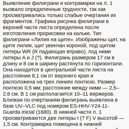
Выявление филиграни и контрамарки на л. 1 
вызвало определенные трудности, так как 
просматривались только слабые очертания их 
фрагментов. Графика рисунка филиграни в 
верхней части листа определена после 
изготовления прорисовки на кальке. Тип 
филиграни «Лилия на щите». Изображены щит, на 
щите лилия, щит увенчан короной, под щитом 
литеры WR (R падающая вправо), под ними 
литеры A и J (?). Филигрань размером 17 см в 
длину и 8 см в ширину растянута по горизонтали. 
Она находится в центральной части листа на 
расстоянии 8,1 см от верхнего края и 
расположена на трех линиях понтюзо. Размер 
понтюзо 0,5 мм; расстояние между ними — 2,5–
2,6 см. В 1 см располагается 10–11 вержеров. 
Близкая по очертаниям филигрань выявлена в 
базе UV–VLC под номером ES-HHV-Y24-11-
Guarda inicial (1680). В нижней части л. 1 
просматриваются две литеры I (? F) V высотой — 
1,5 см. Контрамарка помещена в нижней 