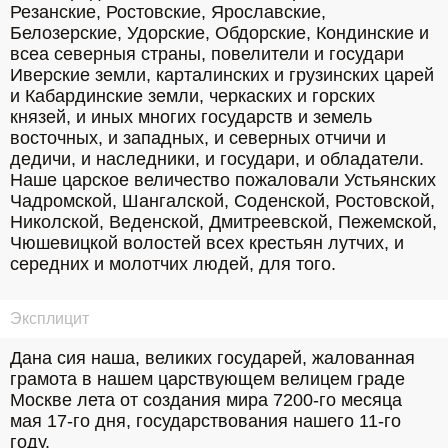
Резанские, Ростовские, Ярославские, 
Белозерские, Удорские, Обдорские, Кондинские и 
всеа северныя страны, повелители и государи 
Иверские земли, карталинских и грузинских царей 
и Кабардинские земли, черкаских и горских 
князей, и иных многих государств и земель 
восточных, и западных, и северных отчичи и 
дедичи, и наследники, и государи, и обладатели. 
Наше царское величество пожаловали Устьянских 
Чадромской, Шангалской, Соденской, Ростовской, 
Николской, Веденской, Дмитреевской, Пежемской, 
Чюшевицкой волостей всех крестьян лутчих, и 
середних и молотчих людей, для того.
Эксплицит
Дана сия наша, великих государей, жалованная 
грамота в нашем царствующем велицем граде 
Москве лета от создания мира 7200-го месяца 
мая 17-го дня, государствования нашего 11-го 
году.