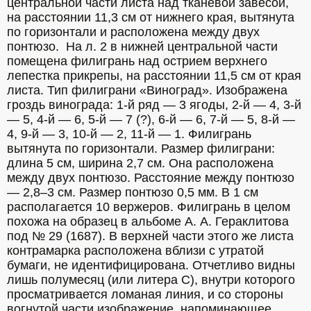
центральной части листа над тканевой завесой, 
на расстоянии 11,3 см от нижнего края, вытянута 
по горизонтали и расположена между двух 
понтюзо.  На л. 2 в нижней центральной части 
помещена филигрань над острием верхнего 
лепестка прикрепы, на расстоянии 11,5 см от края 
листа. Тип филиграни «Виноград». Изображена 
гроздь винограда: 1-й ряд — 3 ягоды, 2-й — 4, 3-й 
— 5, 4-й — 6, 5-й — 7 (?), 6-й — 6, 7-й — 5, 8-й — 
4, 9-й — 3, 10-й — 2, 11-й — 1. Филигрань 
вытянута по горизонтали. Размер филиграни: 
длина 5 см, ширина 2,7 см. Она расположена 
между двух понтюзо. Расстояние между понтюзо 
— 2,8–3 см. Размер понтюзо 0,5 мм. В 1 см 
располагается 10 вержеров. Филигрань в целом 
похожа на образец в альбоме А. А. Гераклитова 
под № 29 (1687). В верхней части этого же листа 
контрамарка расположена вблизи с утратой 
бумаги, не идентифицирована. Отчетливо видны 
лишь полумесяц (или литера C), внутри которого 
просматривается ломаная линия, и со стороны 
вогнутой части изображение, напоминающее 