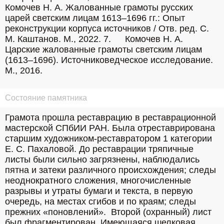
Комочев Н. А. Жалованные грамоты русских 
царей светским лицам 1613–1696 гг.: Опыт 
реконструкции корпуса источников / Отв. ред. С. 
М. Каштанов. М., 2022. 7.	Комочев Н. А. 
Царские жалованные грамоты светским лицам 
(1613–1696). Источниковедческое исследование. 
М., 2016.
Состояние памятника
Грамота прошла реставрацию в реставрационной 
мастерской СПбИИ РАН. Была отреставрирована 
старшим художником-реставратором 1 категории 
Е. С. Пахаловой. До реставрации тряпичные 
листы были сильно загрязнены, наблюдались 
пятна и затеки различного происхождения; следы 
неоднократного сложения, многочисленные 
разрывы и утраты бумаги и текста, в первую 
очередь, на местах сгибов и по краям; следы 
прежних «поновлений».  Второй (охранный) лист 
был фрагментирован. Имеющаяся шелковая 