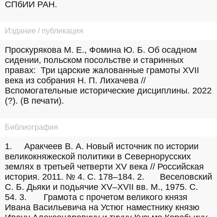
СПбИИ РАН.
Издание / публикация
Проскурякова М. Е., Фомина Ю. Б. Об осадном 
сидении, польском посольстве и старинных 
правах:  Три царские жалованные грамоты XVII 
века из собрания Н. П. Лихачева // 
Вспомогательные исторические дисциплины. 2022 
(?). (В печати).
Библиография
1.	Аракчеев В. А. Новый источник по истории 
великокняжеской политики в Севернорусских 
землях в третьей четверти XV века // Российская 
история. 2011. № 4. С. 178–184. 2.	Веселовский 
С. Б. Дьяки и подьячие XV–XVII вв. М., 1975. С. 
54. 3.	Грамота с прочетом великого князя 
Ивана Васильевича на Устюг наместнику князю 