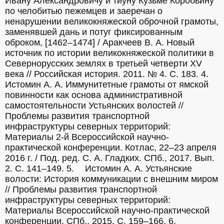
Ивану Александровичу и тиуну Кузьме Коробьину 
по челобитью пежемцев и заеречан о 
ненарушении великокняжеской оброчной грамоты, 
заменявшей дань и потуг фиксированным 
оброком, [1462–1474] / Аракчеев В. А. Новый 
источник по истории великокняжеской политики в 
Севернорусских землях в третьей четверти XV 
века // Российская история. 2011. № 4. С. 183. 4.	
Истомин А. А. Иммунитетные грамоты от ямской 
повинности как основа административной 
самостоятельности Устьянских волостей // 
Проблемы развития транспортной 
инфраструктуры северных территорий: 
Материалы 2-й Всероссийской научно-
практической конференции. Котлас, 22–23 апреля 
2016 г. / Под. ред. С. А. Гладких. СПб., 2017. Вып. 
2. С. 141–149. 5.	Истомин А. А. Устьянские 
волости: История коммуникации с внешним миром 
// Проблемы развития транспортной 
инфраструктуры северных территорий: 
Материалы Всероссийской научно-практической 
конференции. СПб., 2015. С. 159–166. 6.	