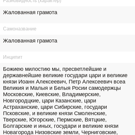
Разновидность (характер)
Жалованная грамота
Самоназвание
Жалованная грамота
Инципит
Божиею милостию мы, пресветлейшие и 
державнейшие великие государи цари и великие 
князи Иоанн Алексеевич, Петр Алексеевич всеа 
Великия и Малыя и Белыя Росии самодержцы 
Московские, Киевские, Владимерские, 
Новгородцкие, цари Казанские, цари 
Астраханские, цари Сибирские, государи 
Псковские, и великие князи Смоленские, 
Тверские, Югорские, Пермские, Вятцкие, 
Болгарские и иных, государи и великие князи 
Новагорода Низовские земли, Черниговские, 