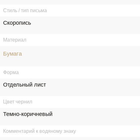
Стиль / тип письма
Скоропись
Материал
Бумага
Форма
Отдельный лист
Цвет чернил
Темно-коричневый
Комментарий к водяному знаку