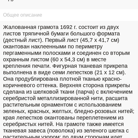
Общее описание
Жалованная грамота 1692 г. состоит из двух 
листов тряпичной бумаги большого формата 
(дестный лист). Первый лист (45,7 х 41,7 см) 
окантован наклеенными по периметру 
пергаменными полосками и соединен со вторым 
охранным листом (60 x 54,3 см) в месте 
крепления печати. Фигурная тканевая прикрепа 
выполнена в виде семи лепестков (21 x 12 см). 
Она продублирована плотной тканью красно-
коричневого оттенка. Верхняя сторона прикрепы 
сделана из шелковой ткани (парча) с включением 
серебристой металлизированной нити, расшита 
растительным орнаментом с использованием 
зеленых, красных, желтых, бледно-розовых нитей; 
края лепестков окантованы переплетением из 
серебристых нитей. На грамоте также имеется 
тканевая завеса (поволока) из зеленого шелка с 
растительным узором; по двум сторонам идет 