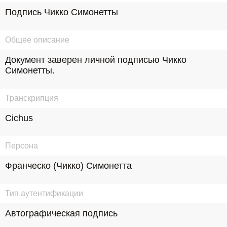
Подпись Чикко Симонетты
Общее описание
Документ заверен личной подписью Чикко 
Симонетты.
Транскрипция
Cichus
Персона
Франческо (Чикко) Симонетта
Тип аутентификации
Автографическая подпись