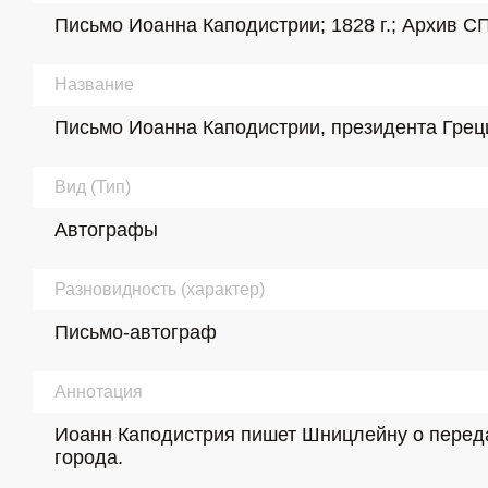
Письмо Иоанна Каподистрии; 1828 г.; Архив СП
Название
Письмо Иоанна Каподистрии, президента Грец
Вид (Тип)
Автографы
Разновидность (характер)
Письмо-автограф
Аннотация
Иоанн Каподистрия пишет Шницлейну о передач
города.