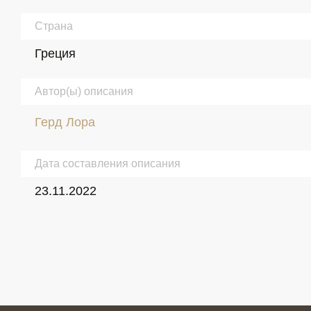
Страна
Греция
Автор(ы) описания
Герд Лора
Дата составления описания
23.11.2022