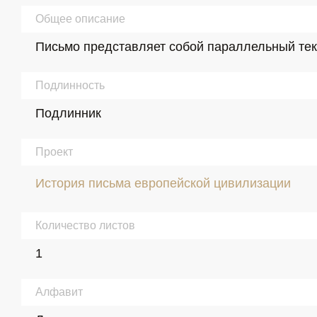
Общее описание
Письмо представляет собой параллельный текс
Подлинность
Подлинник
Проект
История письма европейской цивилизации
Количество листов
1
Алфавит