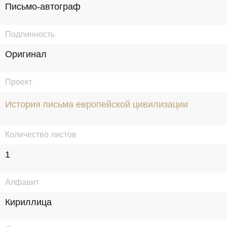
Письмо-автограф
Подлинность
Оригинал
Проект
История письма европейской цивилизации
Количество листов
1
Алфавит
Кириллица