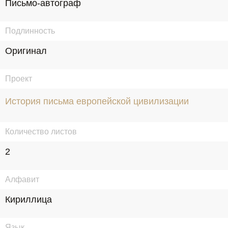
Письмо-автограф
Подлинность
Оригинал
Проект
История письма европейской цивилизации
Количество листов
2
Алфавит
Кириллица
Язык