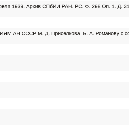
реля 1939. Архив СПбИИ РАН. РС. Ф. 298 Оп. 1. Д. 313
я ИЯМ АН СССР М. Д. Приселкова  Б. А. Романову с 