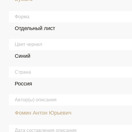
Форма
Отдельный лист
Цвет чернил
Синий
Страна
Россия
Автор(ы) описания
Фомин Антон Юрьевич
Дата составления описания