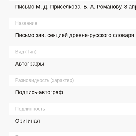
Письмо М. Д. Приселкова  Б. А. Романову. 8 ап
Название
Письмо зав. секцией древне-русского словар
Вид (Тип)
Автографы
Разновидность (характер)
Подпись-автограф
Подлинность
Оригинал