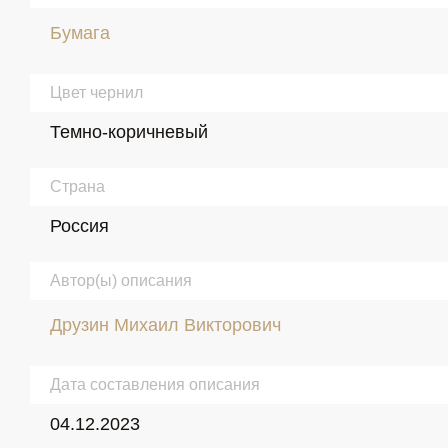
Бумага
Цвет чернил
Темно-коричневый
Страна
Россия
Автор(ы) описания
Друзин Михаил Викторович
Дата составления описания
04.12.2023