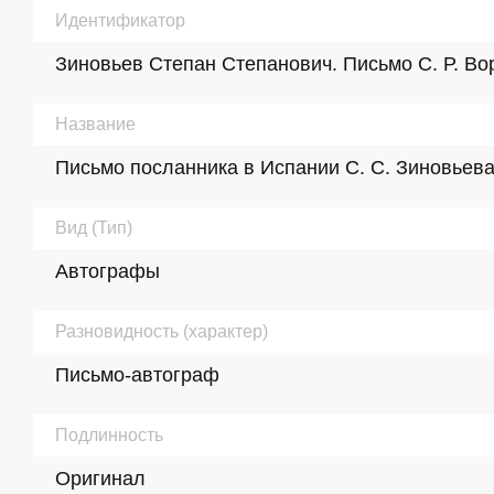
Идентификатор
Зиновьев Степан Степанович. Письмо С. Р. Воро
Название
Письмо посланника в Испании С. С. Зиновьева
Вид (Тип)
Автографы
Разновидность (характер)
Письмо-автограф
Подлинность
Оригинал