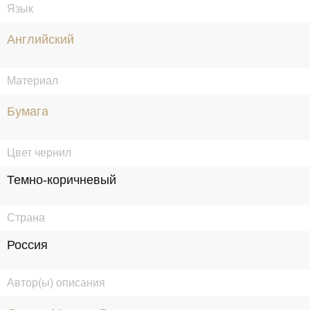
Язык
Английский
Материал
Бумага
Цвет чернил
Темно-коричневый
Страна
Россия
Автор(ы) описания