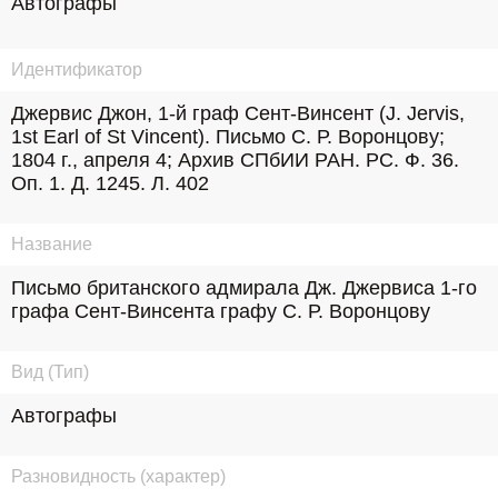
Автографы
Идентификатор
Джервис Джон, 1-й граф Сент-Винсент (J. Jervis, 
1st Earl of St Vincent). Письмо С. Р. Воронцову; 
1804 г., апреля 4; Архив СПбИИ РАН. РС. Ф. 36. 
Оп. 1. Д. 1245. Л. 402
Название
Письмо британского адмирала Дж. Джервиса 1-го 
графа Сент-Винсента графу С. Р. Воронцову
Вид (Тип)
Автографы
Разновидность (характер)