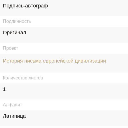
Подпись-автограф
Подлинность
Оригинал
Проект
История письма европейской цивилизации
Количество листов
1
Алфавит
Латиница