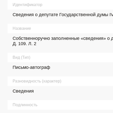
Идентификатор
Сведения о депутате Государственной думы IV с
Название
Собственноручно заполненные «сведения» о деп
Д. 109. Л. 2
Вид (Тип)
Письмо-автограф
Разновидность (характер)
Сведения
Подлинность