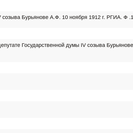
озыва Бурьянове А.Ф. 10 ноября 1912 г. РГИА. Ф .127
утате Государственной думы IV созыва Бурьянове А.Ф