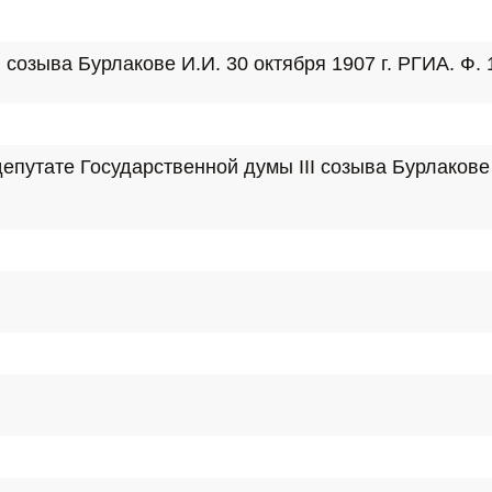
созыва Бурлакове И.И. 30 октября 1907 г. РГИА. Ф. 12
утате Государственной думы III созыва Бурлакове И.И