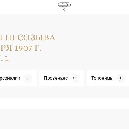
III СОЗЫВА
Я 1907 Г.
. 1
рсоналии
Провенанс
Топонимы
01
01
01