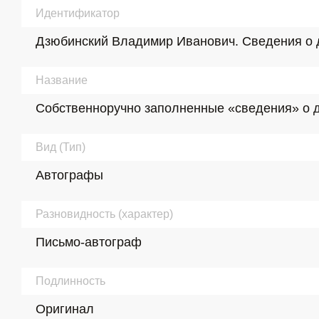
Идентификатор
Дзюбинский Владимир Иванович. Сведения о деп
Название
Собственноручно заполненные «сведения» о деп
Вид (Тип)
Автографы
Разновидность (характер)
Письмо-автограф
Подлинность
Оригинал