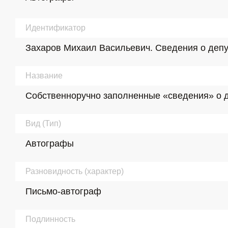
Идентификатор
Захаров Михаил Васильевич. Сведения о депутат
Название
Собственноручно заполненные «сведения» о деп
Вид (Тип)
Автографы
Разновидность (характер)
Письмо-автограф
Подлинность