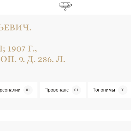
ЬЕВИЧ.
907 Г.,
П. 9. Д. 286. Л.
рсоналии
Провенанс
Топонимы
01
01
01