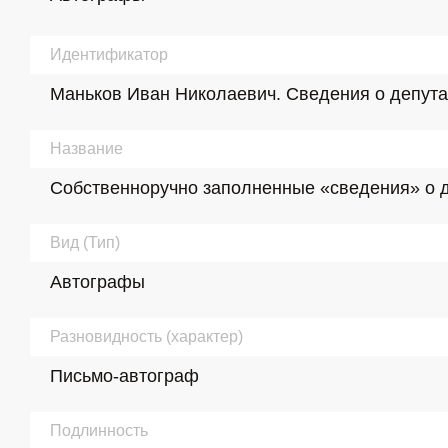
Идентификатор
Маньков Иван Николаевич. Сведения о депутате 
Название
Собственноручно заполненные «сведения» о деп
Вид (Тип)
Автографы
Разновидность (характер)
Письмо-автограф
Подлинность