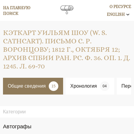
О РЕСУРСЕ
НА ГЛАВНУЮ
ПОИСК
ENGLISH
КЭТКАРТ УИЛЬЯМ ШОУ (W. S.
CATHCART). ПИСЬМО С. Р.
ВОРОНЦОВУ; 1812 Г., ОКТЯБРЯ 12;
АРХИВ СПБИИ РАН. РС. Ф. 36. ОП. 1. Д.
1245. Л. 69-70
Общие сведения
Хронология
Перс
15
04
Категории
Автографы