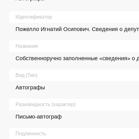
Идентификатор
Пожелло Игнатий Осипович. Сведения о депутате
Название
Собственноручно заполненные «сведения» о деп
Вид (Тип)
Автографы
Разновидность (характер)
Письмо-автограф
Подлинность