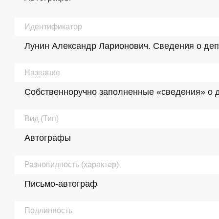
Идентификатор
Лунин Александр Ларионович. Сведения о депута
Название
Собственноручно заполненные «сведения» о деп
Вид (Тип)
Автографы
Разновидность (характер)
Письмо-автограф
Подлинность