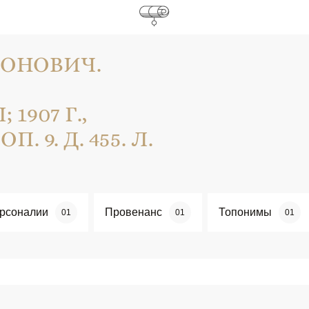
ИОНОВИЧ.
907 Г.,
П. 9. Д. 455. Л.
рсоналии
Провенанс
Топонимы
01
01
01