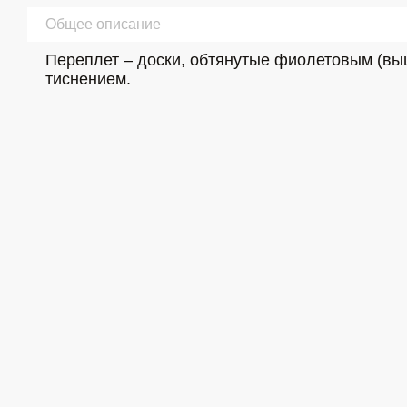
Общее описание
Переплет – доски, обтянутые фиолетовым (выц
тиснением.