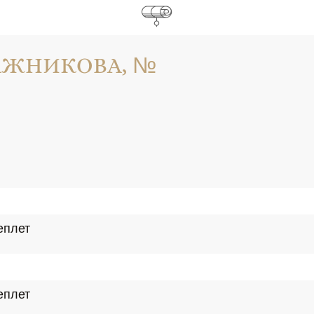
БРАЖНИКОВА, №
еплет
еплет