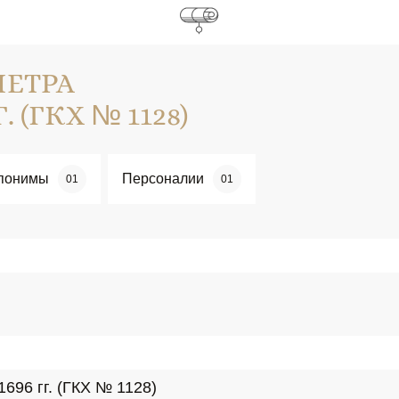
ПЕТРА
. (ГКХ № 1128)
понимы
Персоналии
01
01
696 гг. (ГКХ № 1128)