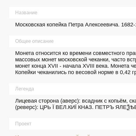
Название
Московская копейка Петра Алексеевича. 1682-1
Общее описание
Монета относится ко времени совместного пра
массовых монет московской чеканки, часто вс
монет конца XVII - начала XVIII века. Монета
Копейки чеканились по весовой норме в 0,42 г
Легенда
Лицевая сторона (аверс): всадник с копьём, с
(реверс): ЦРЬ Ï ВЕЛ.КИÏ КНѦЗ. ПЕТРЪ ЯЛЕ
Проект