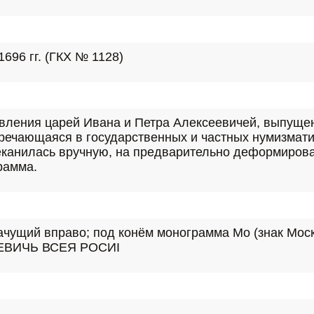
696 гг. (ГКХ № 1128)
вления царей Ивана и Петра Алексеевичей, выпущена
тречающаяся в государственных и частных нумизмати
 чеканилась вручную, на предварительно деформиров
рамма.
качущий вправо; под конём монограмма Мо (знак Мос
ѮѢЕВИЧЬ ВСЕЯ РОСИI