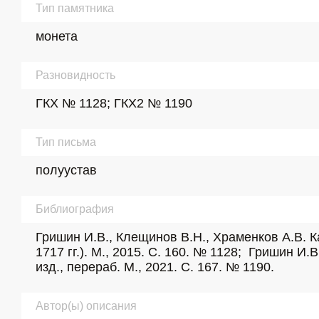
Тип памятника
монета
Разновидность
ГКХ № 1128; ГКХ2 № 1190
Тип письма
полуустав
Библиография
Гришин И.В., Клещинов В.Н., Храменков А.В. К
1717 гг.). М., 2015. С. 160. № 1128;  Гришин И
изд., перераб. М., 2021. С. 167. № 1190.
Автор(ы) описания