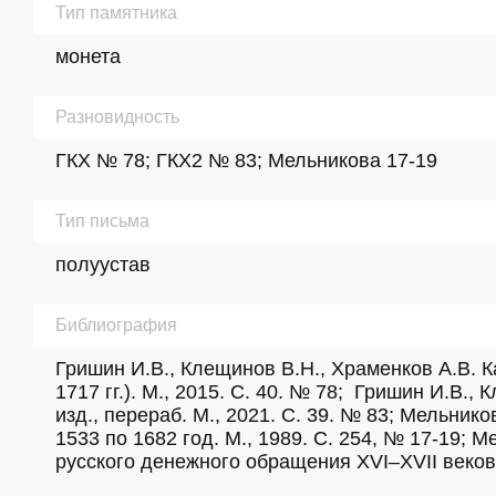
Тип памятника
монета
Разновидность
ГКХ № 78; ГКХ2 № 83; Мельникова 17-19
Тип письма
полуустав
Библиография
Гришин И.В., Клещинов В.Н., Храменков А.В. К
1717 гг.). М., 2015. С. 40. № 78;  Гришин И.В.
изд., перераб. М., 2021. С. 39. № 83; Мельник
1533 по 1682 год. М., 1989. С. 254, № 17-19; 
русского денежного обращения XVI–XVII веков. 