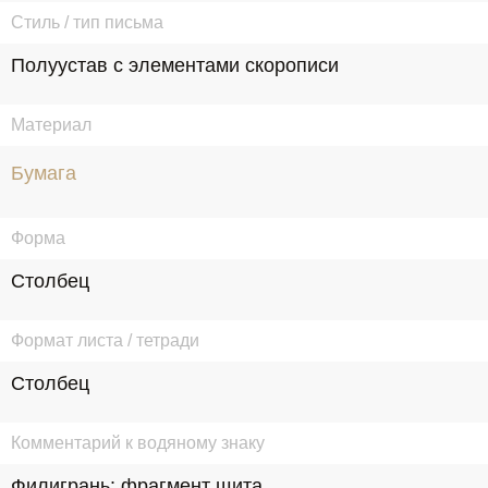
Стиль / тип письма
Полуустав с элементами скорописи
Материал
Бумага
Форма
Столбец
Формат листа / тетради
Столбец
Комментарий к водяному знаку
Филигрань: фрагмент щита