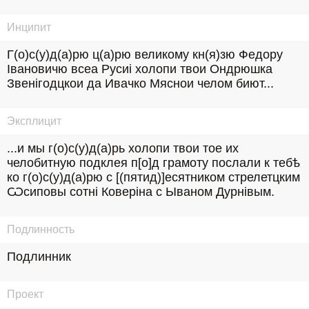
Инципит
Г(о)с(у)д(а)рю ц(а)рю великому кн(я)зю Федору 
Iвановичю всеа Русиі холопи твои Ондрюшка 
Звенігодцкои да Ивачко Мяснои челом биют...
Эксплицит
...и мы г(о)с(у)д(а)рь холопи твои тое их 
челобитную подклея п[о]д грамоту послали к тебѣ 
ко г(о)с(у)д(а)рю с [(пятид)]есятником стрелетцким 
Ѡсиповы сотні Коверіна с Ываном Дурнівым.
Подлинность
Подлинник
Проект