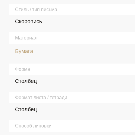
Стиль / тип письма
Скоропись
Материал
Бумага
Форма
Столбец
Формат листа / тетради
Столбец
Способ линовки