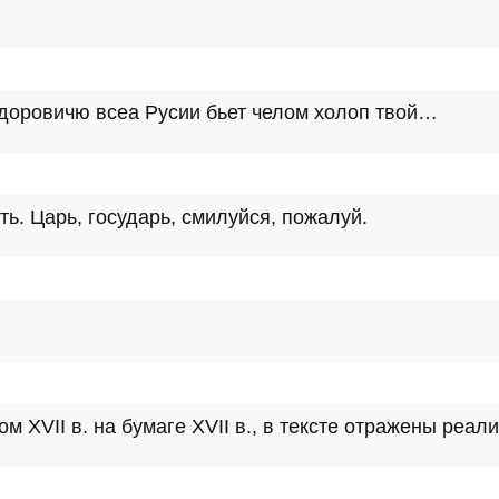
доровичю всеа Русии бьет челом холоп твой…
ть. Царь, государь, смилуйся, пожалуй.
 XVII в. на бумаге XVII в., в тексте отражены реалии