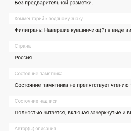
Без предварительной разметки.
Комментарий к водяному знаку
Филигрань: Навершие кувшинчика(?) в виде в
Страна
Россия
Состояние памятника
Состояние памятника не препятствует чтению 
Состояние надписи
Полностью читается, включая зачеркнутые и 
Автор(ы) описания