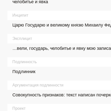
челобитье и явка
Инципит
Царю Государю и великому князю Михаилу Фе
Эксплицит
…вели, государь, челобитье и явку мою записа
Подлинность
Подлинник
Аргументация подлинности
Совокупность признаков: текст написан почерком
Проект