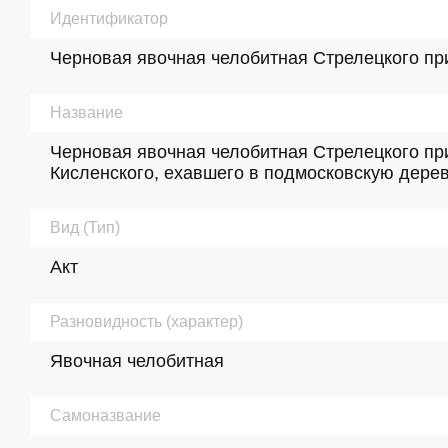
Идентификатор
Черновая явочная челобитная Стрелецкого прика
Название
Черновая явочная челобитная Стрелецкого при
Кисленского, ехавшего в подмосковскую дерев
Вид (Тип)
Акт
Разновидность (характер)
Явочная челобитная
Самоназвание