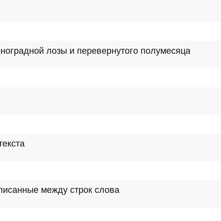
иноградной лозы и перевернутого полумесяца
текста
вписанные между строк слова