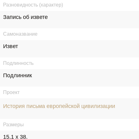
Разновидность (характер)
Запись об извете
Самоназвание
Извет
Подлинность
Подлинник
Проект
История письма европейской цивилизации
Размеры
15,1 х 38.