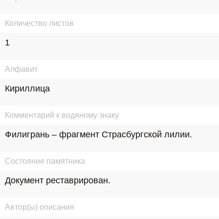
Количество листов
1
Алфавит
Кириллица
Комментарий к водяному знаку
Филигрань – фрагмент Страсбургской лилии.
Состояние памятника
Документ реставрирован.
Автор(ы) описания