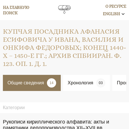
О РЕСУРСЕ
НА ГЛАВНУЮ
ПОИСК
ENGLISH
КУПЧАЯ ПОСАДНИКА АФАНАСИЯ
ЕСИФОВИЧА У ИВАНА, ВАСИЛИЯ И
ОНКИФА ФЕДОРОВЫХ; КОНЕЦ 1440-
Х – 1450-Е ГГ.; АРХИВ СПБИИРАН. Ф.
123. ОП. 1. Д. 1.
Общие сведения
Хронология
Пров
14
03
Категории
Рукописи кириллического алфавита: акты и
памятники делопроизводства XII–XVII вв.