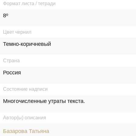
Формат листа / тетради
8º
Цвет чернил
Темно-коричневый
Страна
Россия
Состояние надписи
Многочисленные утраты текста.
Автор(ы) описания
Базарова Татьяна