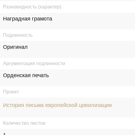
Разновидность (характер)
Наградная грамота
Подлинность
Оригинал
Аргументация подлинности
Орденская печать
Проект
История письма европейской цивилизации
Количество листов