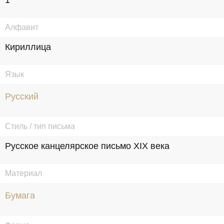
1
Алфавит
Кириллица
Язык
Русский
Стиль / тип письма
Русское канцелярское письмо XIX века
Материал
Бумага