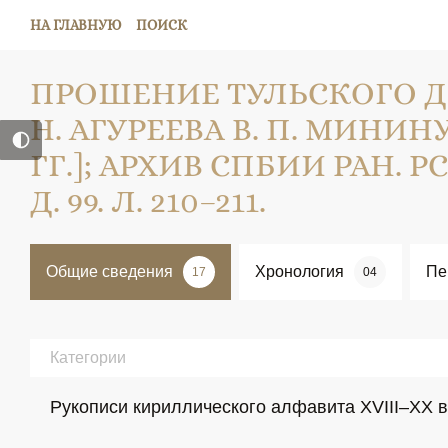
НА ГЛАВНУЮ
ПОИСК
ПРОШЕНИЕ ТУЛЬСКОГО Д
Н. АГУРЕЕВА В. П. МИНИНУ;
ГГ.]; АРХИВ СПБИИ РАН. РС. 
Д. 99. Л. 210–211.
Общие сведения
Хронология
Пе
17
04
Категории
Рукописи кириллического алфавита XVIII–XX в