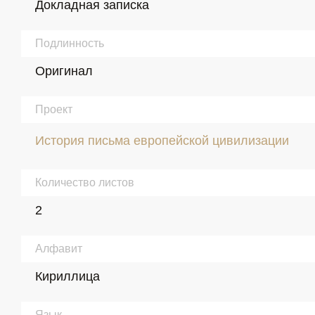
Докладная записка
Подлинность
Оригинал
Проект
История письма европейской цивилизации
Количество листов
2
Алфавит
Кириллица
Язык