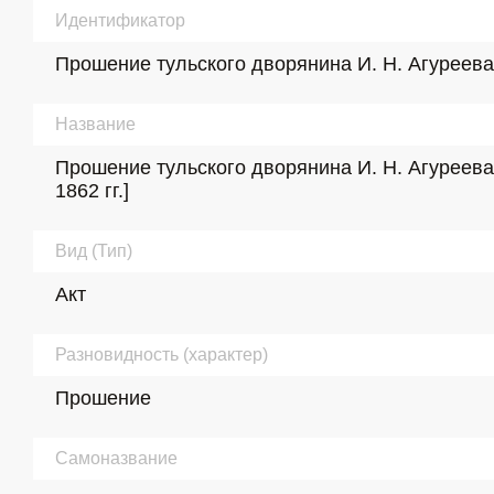
Идентификатор
Прошение тульского дворянина И. Н. Агуреева В
Название
Прошение тульского дворянина И. Н. Агуреева
1862 гг.]
Вид (Тип)
Акт
Разновидность (характер)
Прошение
Самоназвание