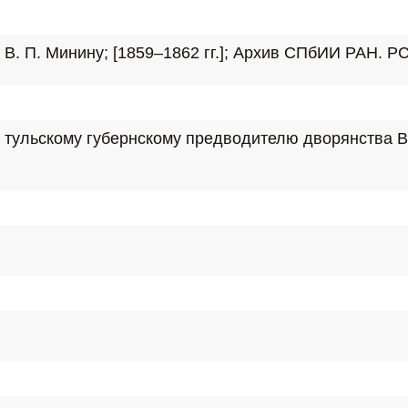
. П. Минину; [1859–1862 гг.]; Архив СПбИИ РАН. РС. Ф
 тульскому губернскому предводителю дворянства В.