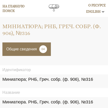
О РЕСУРСЕ
НА ГЛАВНУЮ
ПОИСК
ENGLISH
МИНИАТЮРА; РНБ, ГРЕЧ. СОБР. (Ф.
906), №316
Общие сведения
04
Идентификатор
Миниатюра; РНБ, Греч. собр. (ф. 906), №316
Название
Миниатюра. РНБ, Греч. собр. (ф. 906), №316