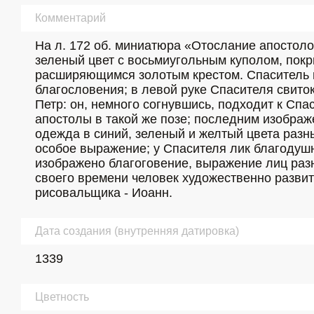
Комментарий
На л. 172 об. миниатюра «Отослание апостоло
зеленый цвет с восьмиугольным куполом, пок
расширяющимся золотым крестом. Спаситель в 
благословения; в левой руке Спасителя свиток
Петр: он, немного согнувшись, подходит к Спас
апостолы в такой же позе; последним изображ
одежда в синий, зеленый и желтый цвета разны
особое выражение; у Спасителя лик благодушны
изображено благоговение, выражение лиц разн
своего времени человек художественно развит
рисовальщика - Иоанн.
Дата создания (внутренняя датировка)
1339
Цветность