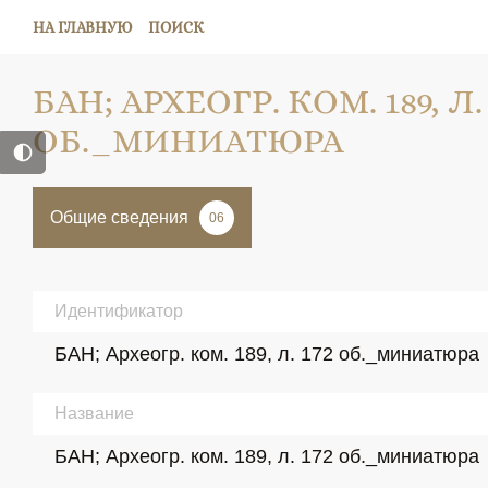
НА ГЛАВНУЮ
ПОИСК
БАН; АРХЕОГР. КОМ. 189, Л. 
ОБ._МИНИАТЮРА
Общие сведения
06
Идентификатор
БАН; Археогр. ком. 189, л. 172 об._миниатюра
Название
БАН; Археогр. ком. 189, л. 172 об._миниатюра