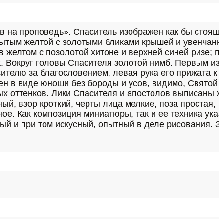
в на проповедь». Спаситель изображен как бы стоящ
рытым желтой с золотыми бликами крышей и увенчан
желтом с позолотой хитоне и верхней синей ризе; 
. Вокруг головы Спасителя золотой нимб. Первым из 
ителю за благословением, левая рука его прижата к 
ен в виде юноши без бороды и усов, видимо, Святой
х оттенков. Лики Спасителя и апостолов выписаны ж
й, взор кроткий, черты лица мелкие, поза простая, 
ое. Как композиция миниатюры, так и ее техника ука
ый и при том искусный, опытный в деле рисования. 