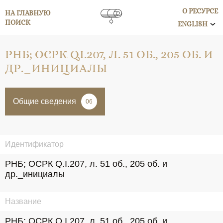
О РЕСУРСЕ
НА ГЛАВНУЮ
ПОИСК
ENGLISH
РНБ; ОСРК Q.I.207, Л. 51 ОБ., 205 ОБ. И
ДР._ИНИЦИАЛЫ
Общие сведения
06
Идентификатор
РНБ; ОСРК Q.I.207, л. 51 об., 205 об. и 
др._инициалы
Название
РНБ; ОСРК Q.I.207, л. 51 об., 205 об. и 