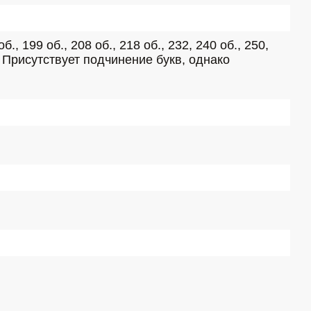
об., 199 об., 208 об., 218 об., 232, 240 об., 250, 
 Присутствует подчинение букв, однако 