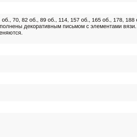
3 об., 70, 82 об., 89 об., 114, 157 об., 165 об., 178, 188 
и выполнены декоративным письмом с элементами вязи.
еняются.