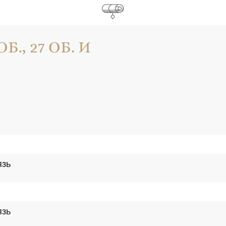
ОБ., 27 ОБ. И
язь
язь