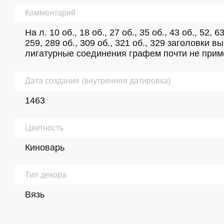
Комментарий
На л. 10 об., 18 об., 27 об., 35 об., 43 об., 52, 6
259, 289 об., 309 об., 321 об., 329 заголовк
лигатурные соединения графем почти не прим
Дата создания (внутренняя датировка)
1463
Цветность
Киноварь
Тип декора
Вязь