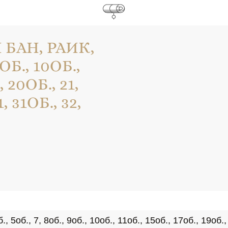
БАН, РАИК,
9ОБ., 10ОБ.,
, 20ОБ., 21,
, 31ОБ., 32,
., 7, 8об., 9об., 10об., 11об., 15об., 17об., 19об., 20