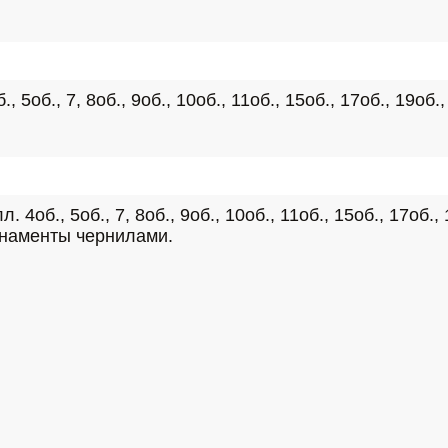
., 7, 8об., 9об., 10об., 11об., 15об., 17об., 19об., 20
., 5об., 7, 8об., 9об., 10об., 11об., 15об., 17об., 19о
 орнаменты чернилами.