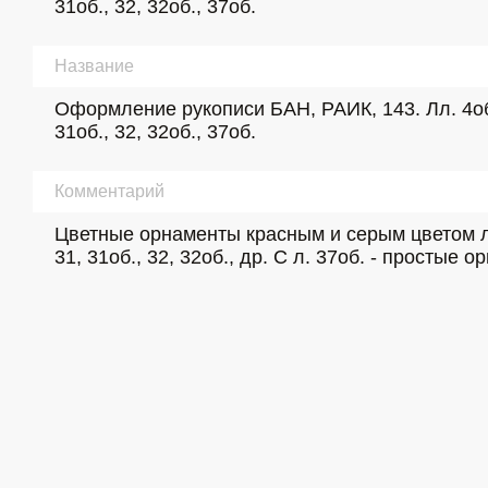
31об., 32, 32об., 37об.
Название
Оформление рукописи БАН, РАИК, 143. Лл. 4об., 5об
31об., 32, 32об., 37об.
Комментарий
Цветные орнаменты красным и серым цветом лл. 4об
31, 31об., 32, 32об., др. С л. 37об. - простые