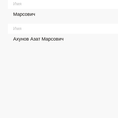
Имя
Марсович
Имя
Ахунов Азат Марсович