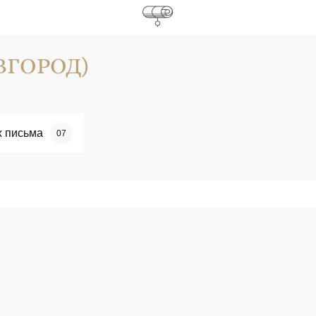
ВГОРОД)
х письма
07