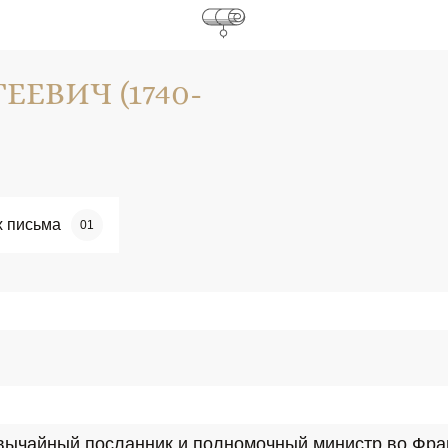
ЕВИЧ (1740-
х письма
01
звычайный посланник и полномочный министр во Франц