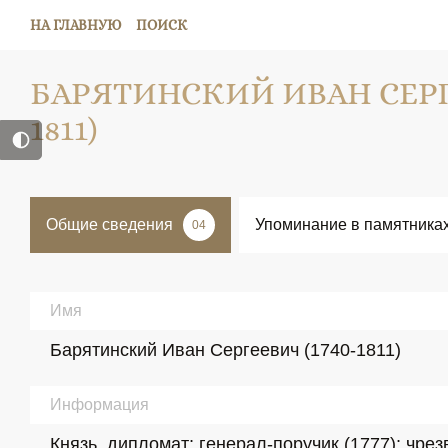
НА ГЛАВНУЮ
ПОИСК
БАРЯТИНСКИЙ ИВАН СЕРГЕ
1811)
Общие сведения
Упоминание в памятника
04
Имя
Барятинский Иван Сергеевич (1740-1811)
Информация
Князь, дипломат; генерал-поручик (1777); чре