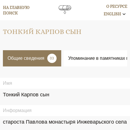
О РЕСУРСЕ
НА ГЛАВНУЮ
ПОИСК
ENGLISH
ТОНКИЙ КАРПОВ СЫН
Общие сведения
Упоминание в памятниках п
03
Имя
Тонкий Карпов сын
Информация
староста Павлова монастыря Инжеварьского села