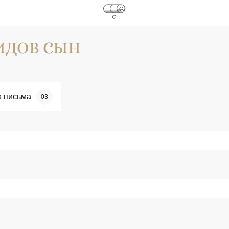
ИДОВ СЫН
х письма
03