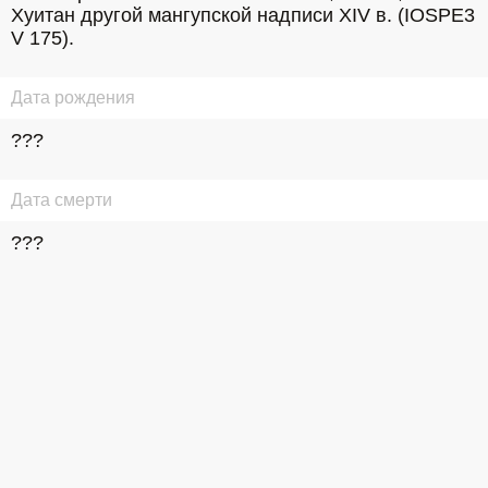
Хуитан другой мангупской надписи XIV в. (IOSPE3 
V 175).
Дата рождения
???
Дата смерти
???