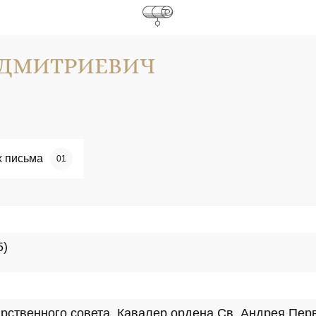
Р ДМИТРИЕВИЧ
х письма
01
5)
рственного совета. Кавалер ордена Св. Андрея Пер