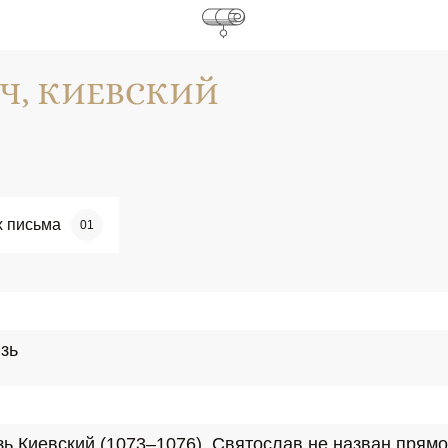
Ч, КИЕВСКИЙ
х письма
01
зь
зь Киевский (1073–1076). Святослав не назван прям