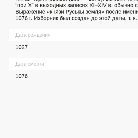
"при Х” в выходных записях XI–XIV в. обычно 
Выражение «князи Руськы земля» после имени н
1076 г. Изборник был создан до этой даты, т. 
Дата рождения
1027
Дата смерти
1076