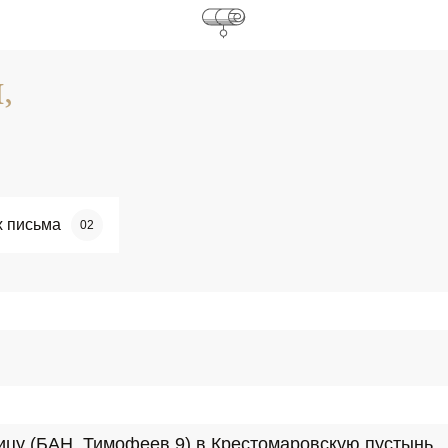
,
х письма
02
вицу (БАН, Тимофеев 9) в Крестомаровскую пустынь.