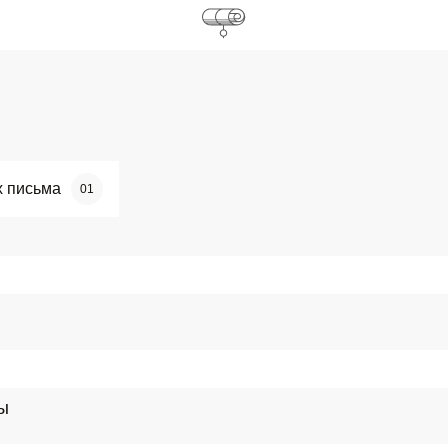
х письма
01
ы