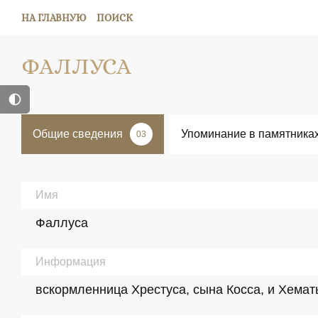
НА ГЛАВНУЮ
ПОИСК
ФАЛЛУСА
Общие сведения
Упоминание в памятника
03
Имя
Фаллуса
Информация
вскормленница Хрестуса, сына Косса, и Хемат