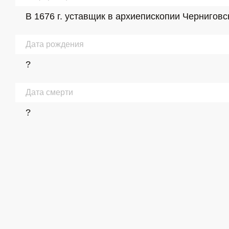
В 1676 г. уставщик в архиепископии Чернигов
Дата рождения
?
Дата смерти
?