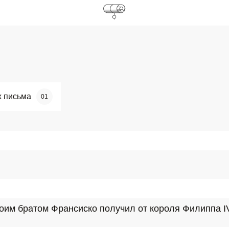
х письма
01
воим братом Франсиско получил от короля Филиппа IV