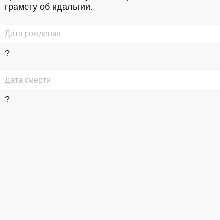
грамоту об идальгии.
Дата рождения
?
Дата смерти
?