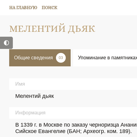
НА ГЛАВНУЮ
ПОИСК
МЕЛЕНТИЙ ДЬЯК
Общие сведения
Упоминание в памятника
03
Имя
Мелентий дьяк
Информация
В 1339 г. в Москве по заказу черноризца Ана
Сийское Евангелие (БАН; Археогр. ком. 189).