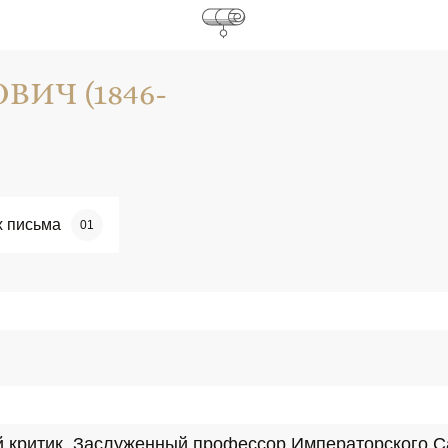
ИЧ (1846-
х письма
01
й критик. Заслуженный профессор Императорского Са