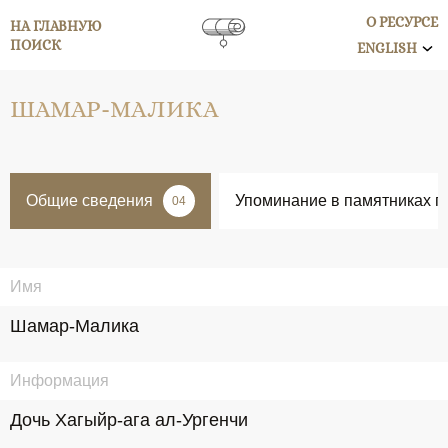
О РЕСУРСЕ
НА ГЛАВНУЮ
ПОИСК
ENGLISH
ШАМАР-МАЛИКА
Общие сведения
Упоминание в памятниках п
04
Имя
Шамар-Малика
Информация
Дочь Хагыйр-ага ал-Ургенчи