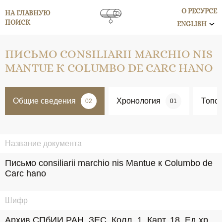
О РЕСУРСЕ
НА ГЛАВНУЮ
ПОИСК
ENGLISH
ПИСЬМО CONSILIARII MARCHIO NIS
MANTUE К COLUMBO DE CARC HANO
Общие сведения
Хронология
Топо
02
01
Название документа
Письмо consiliarii marchio nis Mantue к Columbo de 
Carc hano
Шифр
Архив СПбИИ РАН. ЗЕС. Колл. 1. Карт. 18. Ед.хр. 