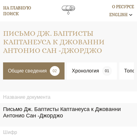
О РЕСУРСЕ
НА ГЛАВНУЮ
ПОИСК
ENGLISH
ПИСЬМО ДЖ. БАПТИСТЫ
КАПТАНЕУСА К ДЖОВАННИ
АНТОНИО САН -ДЖОРДЖО
Общие сведения
Хронология
Топо
02
01
Название документа
Письмо Дж. Баптисты Каптанеуса к Джованни 
Антонио Сан -Джорджо
Шифр